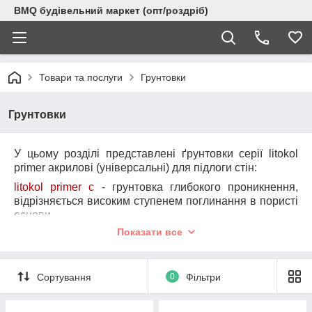
BMQ будівельний маркет (опт/роздріб)
Товари та послуги
Грунтовки
Грунтовки
У цьому розділі представлені ґрунтовки серії litokol
primer акрилові (універсальні) для підлоги стін:
l
itokol
p
rimer
c
- грунтовка глибокого проникнення,
відрізняється
високим ступенем поглинання в пористі
основи.
Показати все
l
itokol
p
rimer х94
– грунтовка для штукатурної і гіпсової
поверхні.
Бажаємо Вам вдалих покупок !
Сортування
0
Фільтри