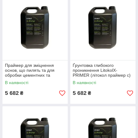
Праймер для зміцнення
Ґрунтовка глибокого
основ, що пилять та для
проникнення LitokolX-
обробки цементних та
PRIMER (літокол праймер с)
гіпсових поверхон LITOKOL
10 кг
В наявності
В наявності
X-PRIME(PRIMER X94)10 кг
5 682
5 682
₴
₴