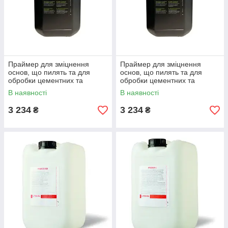
Праймер для зміцнення
Праймер для зміцнення
основ, що пилять та для
основ, що пилять та для
обробки цементних та
обробки цементних та
гіпсових поверхон LITOKOL
гіпсових поверхон LITOKOL
В наявності
В наявності
X-PRIME(PRIMER X94)5 кг
X-PRIME(PRIMER X94)1 кг
3 234
3 234
₴
₴