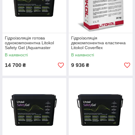
Гідроізоляція готова
Гідроізоляція
однокомпонентна Litokol
двокомпонентна еластична
Safety Gel (Aquamaster
Litokol Coverflex
аквамайстер) 20 кг, (внутр/
(коверфлекс) A+B, (20 кг + 10
В наявності
В наявності
зовн))
кг), 30 кг
14 700
9 936
₴
₴