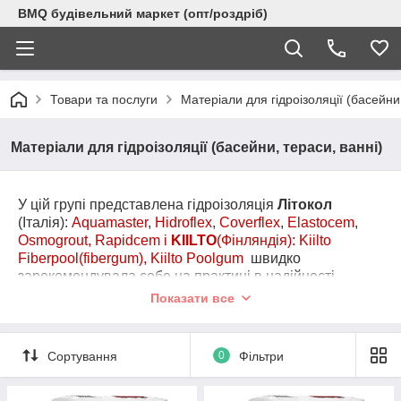
BMQ будівельний маркет (опт/роздріб)
Товари та послуги
Матеріали для гідроізоляції (басейни,
Матеріали для гідроізоляції (басейни, тераси, ванні)
У цій групі представлена гідроізоляція
Літокол
(Італія):
Aquamaster
,
Hidroflex
,
Coverflex
,
Elastocem
,
Osmogrout
,
Rapidcem і
KIILTO
(Фінляндія): Kiilto
Fiberpool(fibergum), Kiilto Poolgum
швидко
зарекомендувала себе на практиці в надійності,
довговічності, простоті і зручності застосування.
Показати все
Данн
ые составы в равной степени применяются,
как при устройстве гидроизоляции цементных и
бетонных оснований и конструкций на серьезных
Сортування
0
Фільтри
промышленных объектах , так и при устройстве
гидроизоляции бассейнов, ванной комнаты, террасы,