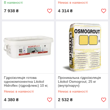
(гідрофлекс) 10 кг, (внутр/
кг, (внутр/назву)
В наявності
Немає в наявності
зовн))
7 938
4 314
₴
₴
Гідроізоляція готова
Проникальна гідроізоляція
однокомпонентна Litokol
Litokol Osmogrout, 25 кг
Hidroflex (гідрофлекс) 10 кг,
(внутр/наруч)
(внутр)
Немає в наявності
Немає в наявності
4 380
2 532
₴
₴