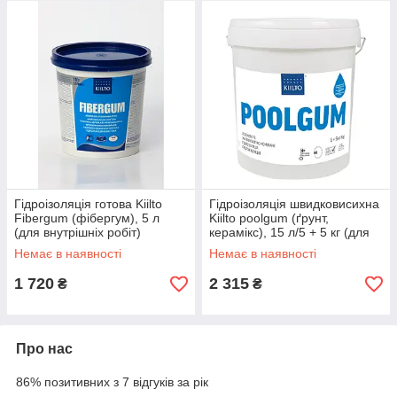
Гідроізоляція готова Kiilto
Гідроізоляція швидковисихна
Fibergum (фібергум), 5 л
Kiilto poolgum (ґрунт,
(для внутрішніх робіт)
керамікс), 15 л/5 + 5 кг (для
зовнішніх робіт)
Немає в наявності
Немає в наявності
1 720
2 315
₴
₴
Про нас
86% позитивних з 7 відгуків за рік