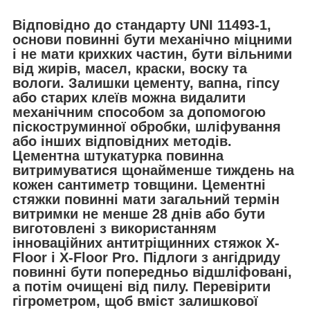
Відповідно до стандарту UNI 11493-1,
основи повинні бути механічно міцними
і не мати крихких частин, бути вільними
від жирів, масел, краски, воску та
вологи. Залишки цементу, вапна, гіпсу
або старих клеїв можна видалити
механічним способом за допомогою
піскоструминної обробки, шліфування
або інших відповідних методів.
Цементна штукатурка повинна
витримуватися щонайменше тиждень на
кожен сантиметр товщини. Цементні
стяжки повинні мати загальний термін
витримки не менше 28 днів або бути
виготовлені з використанням
інноваційних антитріщинних стяжок X-
Floor і X-Floor Pro. Підлоги з ангідриду
повинні бути попередньо відшліфовані,
а потім очищені від пилу. Перевірити
гігрометром, щоб вміст залишкової