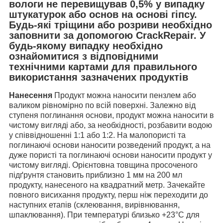
вологи не перевищував 0,5% у випадку
штукатурок або основ на основі гіпсу.
Будь-які тріщини або розриви необхідно
заповнити за допомогою CrackRepair. У
будь-якому випадку необхідно
ознайомитися з відповідними
технічними картами для правильного
використання зазначених продуктів
Нанесення
Продукт можна наносити пензлем або
валиком рівномірно по всій поверхні. Залежно від
ступеня поглинання основи, продукт можна наносити в
чистому вигляді або, за необхідності, розбавити водою
у співвідношенні 1:1 або 1:2. На малопористі та
поглинаючі основи наносити розведений продукт, а на
дуже пористі та поглинаючі основи наносити продукт у
чистому вигляді. Орієнтовна товщина просоченого
підґрунтя становить приблизно 1 мм на 200 мл
продукту, нанесеного на квадратний метр. Зачекайте
повного висихання продукту, перш ніж переходити до
наступних етапів (склеювання, вирівнювання,
шпаклювання). При температурі близько +23°C для