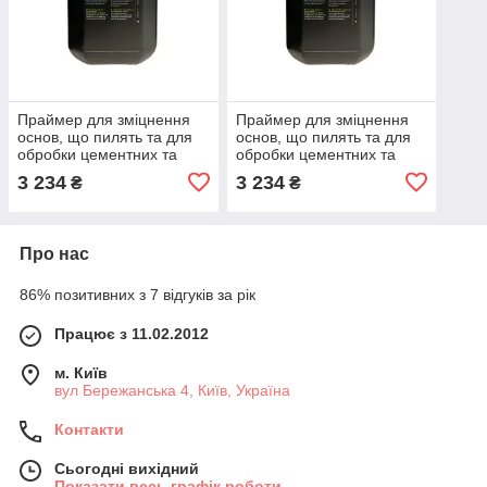
Праймер для зміцнення
Праймер для зміцнення
основ, що пилять та для
основ, що пилять та для
обробки цементних та
обробки цементних та
гіпсових поверхон
гіпсових поверхон
3 234
3 234
₴
₴
LITOKOL X-
LITOKOL X-
PRIME(PRIMER X94)1 кг
PRIME(PRIMER X94)5 кг
Про нас
86% позитивних з 7 відгуків за рік
Працює з 11.02.2012
м. Київ
вул Бережанська 4, Київ, Україна
Контакти
Сьогодні вихідний
Показати весь графік роботи