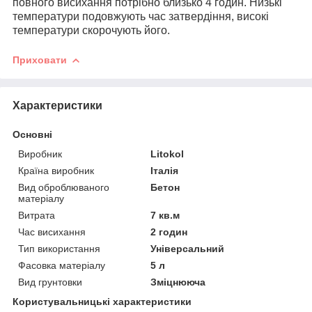
повного висихання потрібно близько 4 годин. Низькі
температури подовжують час затвердіння, високі
температури скорочують його.
Приховати
Характеристики
Основні
Виробник
Litokol
Країна виробник
Італія
Вид оброблюваного
Бетон
матеріалу
Витрата
7 кв.м
Час висихання
2 годин
Тип використання
Універсальний
Фасовка матеріалу
5 л
Вид грунтовки
Зміцнююча
Користувальницькі характеристики