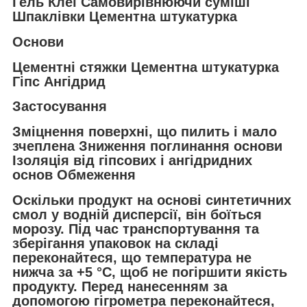
Гель Клеї Самовирівнюючи суміші
Шпаклівки Цементна штукатурка
Основи
Цементні стяжки Цементна штукатурка
Гіпс Ангідрид
Застосування
Зміцнення поверхні, що пилить і мало
зчеплена Зниження поглинання основи
Ізоляція від гіпсових і ангідридних
основ
Обмеження
Оскільки продукт на основі синтетичних
смол у водній дисперсії, він боїться
морозу. Під час транспортування та
зберігання упаковок на складі
переконайтеся, що температура не
нижча за +5 °C, щоб не погіршити якість
продукту. Перед нанесенням за
допомогою гігрометра переконайтеся,