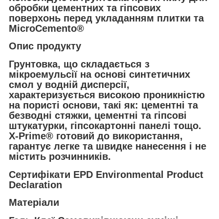
обробки цементних та гіпсових
поверхонь перед укладанням плитки та
MicroCemento®
Опис продукту
Грунтовка, що складається з
мікроемульсії на основі синтетичних
смол у водній дисперсії,
характеризується високою проникністю
на пористі основи, такі як: цементні та
безводні стяжки, цементні та гіпсові
штукатурки, гіпсокартонні панелі тощо.
X-Prime® готовий до використання,
гарантує легке та швидке нанесення і не
містить розчинників.
Сертифікати EPD Environmental Product
Declaration
Матеріали