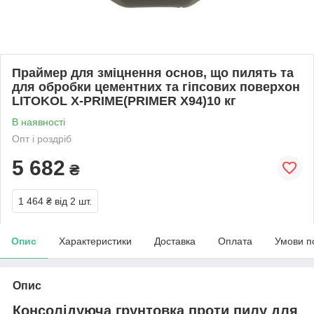
Праймер для зміцнення основ, що пилять та
для обробки цементних та гіпсових поверхон
LITOKOL X-PRIME(PRIMER X94)10 кг
В наявності
Опт і роздріб
5 682
₴
1 464 ₴
від 2 шт.
Опис
Характеристики
Доставка
Оплата
Умови п
Опис
Консолідуюча грунтовка проти пилу для