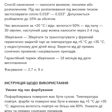
Спосіб нанесення — наносити валиком, пензлем або
розпиленням. Під час розпилювання під високим тиском
застосовувати сопло 0,018" — 0,023". Допускається
розбавляти до 10% за обсягом.
Час висихання за +20 °C і відн. вологості 50% — від пилу —
30 хвилин, наступний шар можна наносити через 2-4 год.
Зберігання — Зберігати та транспортувати у фірмовій
герметично закритій тарі за температури від +5 °C до +35 °C,
у недоступному для дітей місці. Берегти від дії прямих
сонячних променів і нагрівальних приладів.
Гарантійний термін зберігання — 18 місяців від дати
виготовлення
Фасування — 2,7 л, 9 л
ІНСТРУКЦІЯ ЩОДО ВИКОРИСТАННЯ
Умови під час фарбування
Пофарбовувана поверхня має бути сухою. Температура
повітря, фарби та поверхні має бути в межах від +5 °C до +35
°C; відносна вологість повітря не більш ніж 80%. Уникати дії
вітру та прямих сонячних променів.