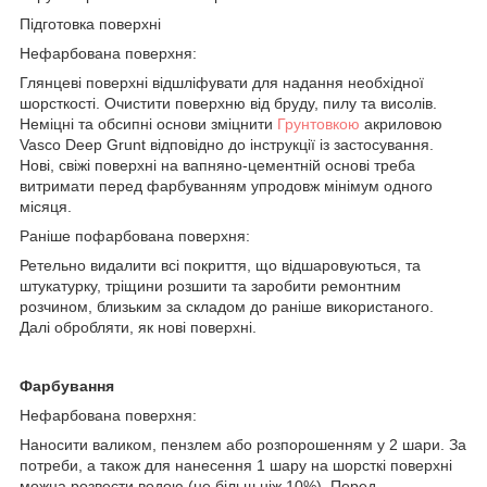
Підготовка поверхні
Нефарбована поверхня:
Глянцеві поверхні відшліфувати для надання необхідної
шорсткості. Очистити поверхню від бруду, пилу та висолів.
Неміцні та обсипні основи зміцнити
Грунтовкою
акриловою
Vasco Deep Grunt відповідно до інструкції із застосування.
Нові, свіжі поверхні на вапняно-цементній основі треба
витримати перед фарбуванням упродовж мінімум одного
місяця.
Раніше пофарбована поверхня:
Ретельно видалити всі покриття, що відшаровуються, та
штукатурку, тріщини розшити та заробити ремонтним
розчином, близьким за складом до раніше використаного.
Далі обробляти, як нові поверхні.
Фарбування
Нефарбована поверхня:
Наносити валиком, пензлем або розпорошенням у 2 шари. За
потреби, а також для нанесення 1 шару на шорсткі поверхні
можна розвести водою (не більш ніж 10%). Перед