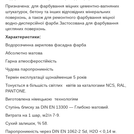
Призначена: для фарбування міцних цементно-вапняних
штукатурок, бетону та інших відповідних мінеральних
поверхонь, а також для ремонтного фарбування міцної
водно-дисперсійної фарби.Застосована для фарбування
цегляних поверхонь.
Характеристики:
Водорозчинна акрилова фасадна фарба
Абсолютно матова
Гарна атмосферостійкість
Чудова паропроникність
Термін експлуатації щонайменше 5 років
Тонується в більшість світлих квітів за каталогами NCS, RAL,
PANTONE.
Виготовлена німецькою технологіям
Ступінь блиску за DIN EN 13300 — Глибоко матовий.
Витрата на 1 шар, м2/л 7-9.
Сухий залишок, % 58.
Паропроникність через DIN EN 1062-2 Sd, H2О < 0,14 м.