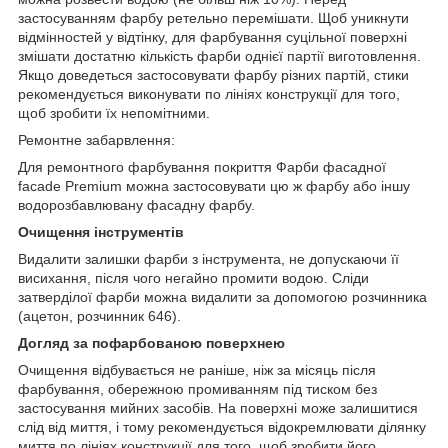
застосуванням фарбу ретельно перемішати. Щоб уникнути
відмінностей у відтінку, для фарбування суцільної поверхні
змішати достатню кількість фарби однієї партії виготовлення.
Якщо доведеться застосовувати фарбу різних партій, стики
рекомендується виконувати по лініях конструкції для того,
щоб зробити їх непомітними.
Ремонтне забарвлення:
Для ремонтного фарбування покриття Фарби фасадної
facade Premium можна застосовувати цю ж фарбу або іншу
водорозбавлювану фасадну фарбу.
Очищення інструментів
Видалити залишки фарби з інструмента, не допускаючи її
висихання, після чого негайно промити водою. Сліди
затверділої фарби можна видалити за допомогою розчинника
(ацетон, розчинник 646).
Догляд за пофарбованою поверхнею
Очищення відбувається не раніше, ніж за місяць після
фарбування, обережною промиванням під тиском без
застосування мийних засобів. На поверхні може залишитися
слід від миття, і тому рекомендується відокремлювати ділянку
миття по лініях конструкції для того, щоб зробити його