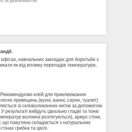
нів
за домовленістю
андії
.
 офісах, навчальних закладах для боротьби з
икати як від впливу перепадів температури,
ь. Рекомендуємо клей для приклеювання
огих приміщень (кухні, ванні, сауни, туалет)
ляється зі скловолоконних ниток за допомогою
результаті вийдуть ідеально гладкі та тонкі
емператур волокна розтягуються), армує стіни,
у, що павутина складається з натуральних
тінах грибка та цвілі.