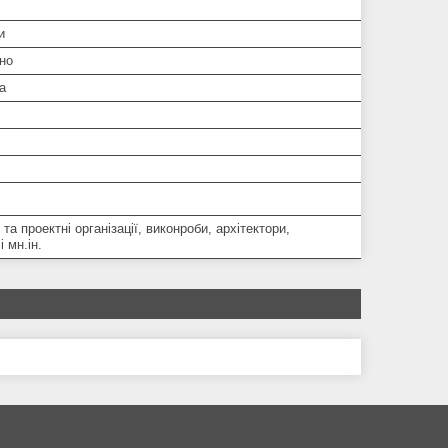
и
но
а
 та проектні організації, виконроби, архітектори,
 мн.ін.