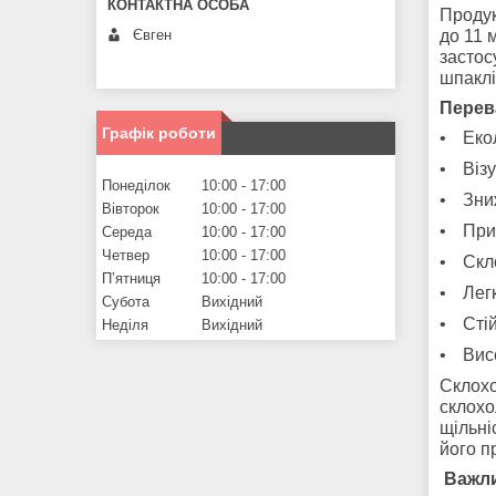
Продук
Євген
до 11 
застос
шпаклі
Перев
Графік роботи
•
Еко
•
Віз
Понеділок
10:00
17:00
•
Зни
Вівторок
10:00
17:00
•
При
Середа
10:00
17:00
Четвер
10:00
17:00
•
Скл
Пʼятниця
10:00
17:00
•
Лег
Субота
Вихідний
•
Стій
Неділя
Вихідний
•
Вис
Склохо
склохо
щільні
його п
Важл