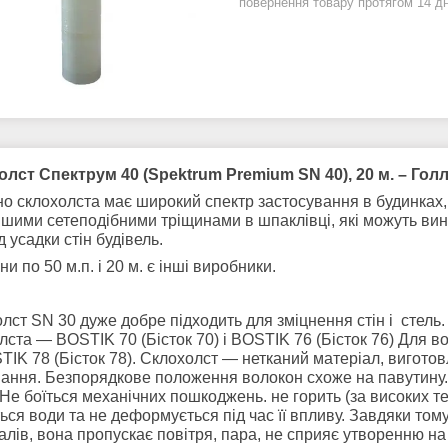
повернення товару протягом 14 д
олст Спектрум
4
0 (Spektrum Premium SN
4
0)
, 20 м.
–
Голл
о склохолста має широкий спектр застосування в будинках,
шими сетеподібними тріщинами в шпаклівці, які можуть вин
ід усадки стін будівель.
и по 50 м.п. і 20 м. є інші виробники.
олст
SN 30 дуже добре підходить для зміцнення стін і стел
лста — BOSTIK 70 (Бісток 70) і BOSTIK 76 (Бісток 76) Для вол
IK 78 (Бісток 78). Склохолст — нетканий матеріал, виготов
ання. Безпорядкове положення волокон схоже на павутину. У 
 Не боїться механічних пошкоджень. не горить (за високих т
ться води та не деформується під час її впливу. Завдяки том
алів, вона пропускає повітря, пара, не сприяє утворенню на с