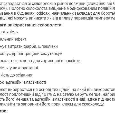
т складається зі скловолокна різної довжини (звичайно від 6 
мкм). Полотно склохолста зміцнене модифікованим полівіні
ування в будинках, офісах, навчальних закладах для борот
вці, які можуть виникати як від впливу перепадів температури,
аги використання скловолста
:
логічність
уальний ефект
жує витрати фарби, шпаклівки
ховує дрібні тріщини «паутинку»
охолст як основа для акрилової шпаклівки
кість у використанні
кість до зсідання
окі адгезійні властивості
лст вибирається на основі тих цілей, на який він використ
лост поплотніший від 40 г/м2, на стелю беруть легше, наприк
сть його менша та адгезійні властивості вищі, адже під ча
риклеїти та заповнити його пори клеєм для склохолоду.
иво: