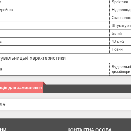
к
Spektrum
иробник
Нідерланд
л
Скловолок
Штукатурн
Білий
ь
40 г/м2
Новий
увальницькі характеристики
Будівельні
ця
дизайнери і
ція для замовлення
0 ₴