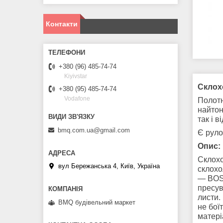
Контакти
+380 (96) 485-74-74
Kiyivstar
Склох
+380 (95) 485-74-74
Vodafone
Полотн
найтон
так і в
bmq.com.ua@gmail.com
Є рулон
Опис:
Склох
вул Бережанська 4, Київ, Україна
склохо
— BOST
пресув
листи.
BMQ будівельний маркет
не бої
матері