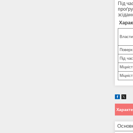
Під ча
проґру
зсідан
Харак
Власти
Поверх
Під ча
Міцніс
Міцніс
Характ
Основ