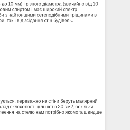
до 10 мм) і різного діаметра (звичайно від 10
ловим спиртом і має широкий спектр
ьби з найтоншими сетеподібними тріщинами в
 так і від зсідання стін будівель.
овується, переважно на стіни беруть малярний
лад склохолост щільністю 30 г/м2, оскільки
с клеєння на стелю нам потрібно якомога швидше