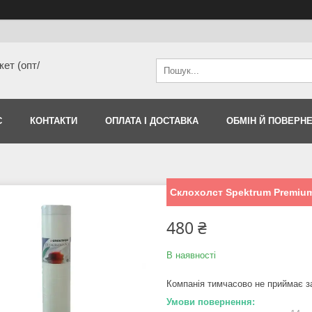
ет (опт/
С
КОНТАКТИ
ОПЛАТА І ДОСТАВКА
ОБМІН Й ПОВЕРН
Склохолст Spektrum Premium 
480 ₴
В наявності
Компанія тимчасово не приймає 