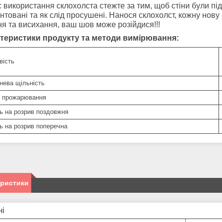
с використання склохолста стежте за тим, щоб стіни були пі
нтовані та як слід просушені. Нанося склохолст, кожну нову 
ня та висихання, ваш шов може розійдися!!!
теристики продукту та методи вимірювання:
вість
нева щільність
с прожарювання
ть на розрив поздовжня
ть на розрив поперечна
еристики
ні