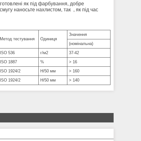
дготовлені як під фарбування, добре
смугу наносьте нахлистом, так , як під час
Значення
Метод тестування
Одиниця
(номінальна)
ISO 536
г/м2
37-42
ISO 1887
%
> 16
ISO 1924/2
Н/50 мм
> 160
ISO 1924/2
Н/50 мм
> 140