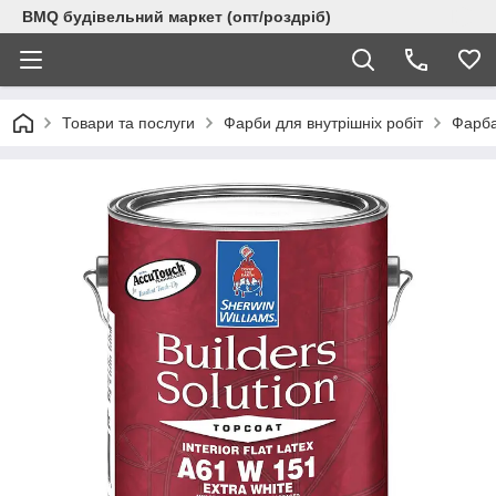
BMQ будівельний маркет (опт/роздріб)
Товари та послуги
Фарби для внутрішніх робіт
Фарба