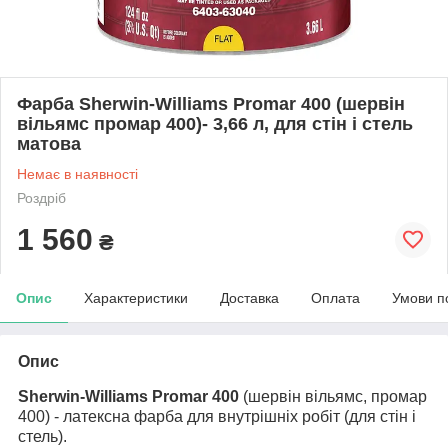
Фарба Sherwin-Williams Promar 400 (шервін
вільямс промар 400)- 3,66 л, для стін і стель
матова
Немає в наявності
Роздріб
1 560
₴
Опис
Характеристики
Доставка
Оплата
Умови п
Опис
Sherwin-Williams Promar 400
(шервін вільямс, промар
400) - латексна фарба для внутрішніх робіт (для стін і
стель).