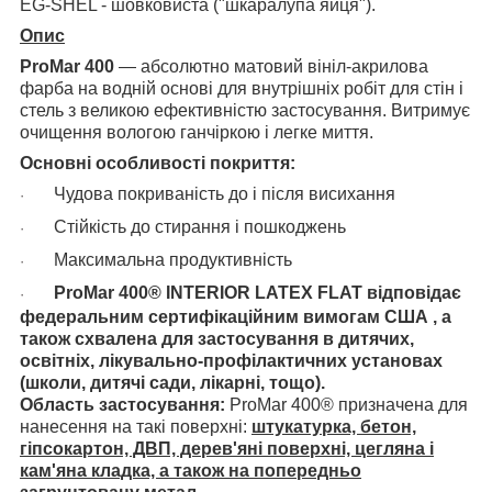
EG-SHEL - шовковиста ("шкаралупа яйця").
Опис
ProMar 400
— абсолютно матовий вініл-акрилова
фарба на водній основі для внутрішніх робіт для стін і
стель з великою ефективністю застосування. Витримує
очищення вологою ганчіркою і легке миття.
Основні особливості покриття:
Чудова покриваність до і після висихання
·
Стійкість до стирання і пошкоджень
·
Максимальна продуктивність
·
ProMar 400® INTERIOR LATEX FLAT відповідає
·
федеральним сертифікаційним вимогам США , а
також схвалена для застосування в дитячих,
освітніх, лікувально-профілактичних установах
(школи, дитячі сади, лікарні, тощо).
Область застосування:
ProMar 400® призначена для
нанесення на такі поверхні:
штукатурка, бетон,
гіпсокартон, ДВП, дерев'яні поверхні, цегляна і
кам'яна кладка, а також на попередньо