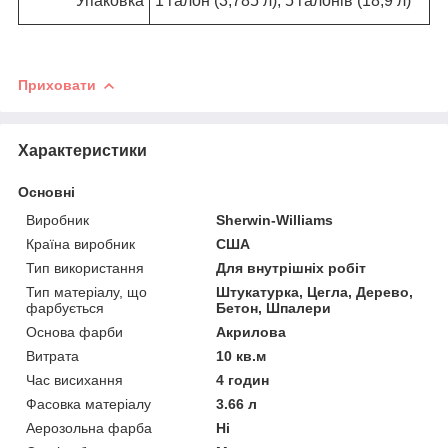
Упаковка
1 галон (3,785 л), 5 галонів (18,9 л)
Приховати
Характеристики
Основні
Виробник
Sherwin-Williams
Країна виробник
США
Тип використання
Для внутрішніх робіт
Тип матеріалу, що
Штукатурка, Цегла, Дерево,
фарбується
Бетон, Шпалери
Основа фарби
Акрилова
Витрата
10 кв.м
Час висихання
4 годин
Фасовка матеріалу
3.66 л
Аерозольна фарба
Ні