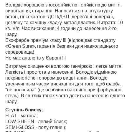
Володіє хорошою зносостійкістю і стійкістю до миття,
вицвітання, стирання. Наноситься на штукатурку,
бетон, гіпсокартон, ДСП/ДВП, дерев'яні поверхні,
цегляну та кам'яну кладку, метал,пластик. Витрата: 10
кв. м/л. Час висихання: 4 години до нанесення 2-го
шару.
Еко-фарба преміум класу !!! (відповідає стандарту
«Green Sure», гарантія безпеки для навколишнього
середовища)
Не має аналогів у Європі !!!
Витримує очищення вологою ганчіркою і легке миття.
Легкість і простота в нанесенні. Володіє відмінною
покривістістю і опором до вицвітання. Володіє
увеличинным часом висихання для того, щоб фарба
"не полосила" (це особливо важливо при фарбуванні
стель). В світлих тонах часто досить нанесення одного
шару.
Ступінь блиску:
FLAT - матова;
LOW-SHEEN - легкий блиск;
SEMI-GLOSS - полу-глянец;