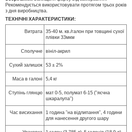
Рекомендується використовувати протягом трьох років
з дня виробництва.
ТЕХНІЧНІ ХАРАКТЕРИСТИКИ:
Витрата
35-40 м. кв./галон при товщині сухої
плівки 33мкм
Сполучне
вініл-акрил
Сухий залишок
53 ± 2%
Маса в галоні
5,4 кг
Ступінь глянцю
мат 0-5, полумат 6-15 ("яєчна
шкаралупа")
Час висихання
1 година "на відлипання", 4 години
для нанесення другого шару