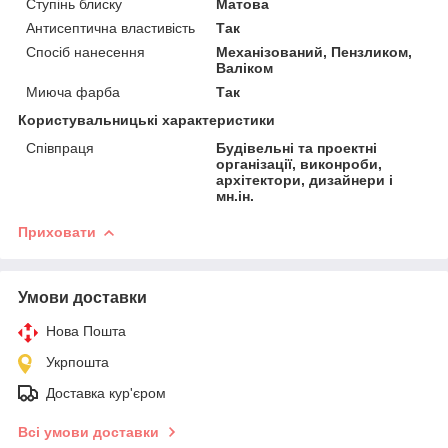
Ступінь блиску
Матова
Антисептична властивість
Так
Спосіб нанесення
Механізований, Пензликом,
Валіком
Миюча фарба
Так
Користувальницькі характеристики
Співпраця
Будівельні та проектні
організації, виконроби,
архітектори, дизайнери і
мн.ін.
Приховати
Умови доставки
Нова Пошта
Укрпошта
Доставка кур'єром
Всі умови доставки