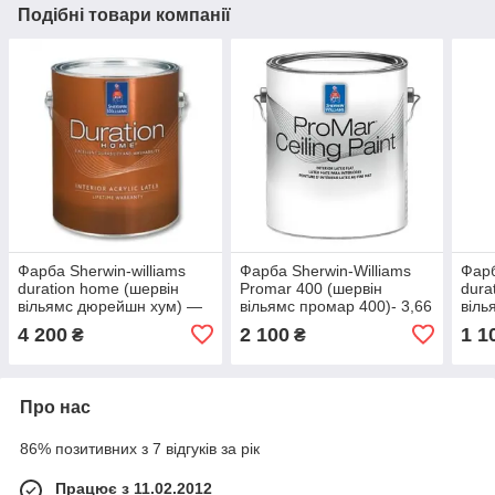
Подібні товари компанії
Фарба Sherwin-williams
Фарба Sherwin-Williams
Фарб
duration home (шервін
Promar 400 (шервін
dura
вільямс дюрейшн хум) —
вільямс промар 400)- 3,66
віль
3,63 л, для стін і стель
л, для стін і стель матова
-0,91
4 200
2 100
1 1
₴
₴
Про нас
86% позитивних з 7 відгуків за рік
Працює з 11.02.2012