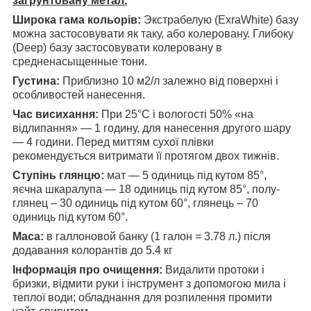
загрунтовану метал.
Широка гама кольорів:
Экстрабелую (ExraWhite) базу
можна застосовувати як таку, або колеровану. Глибоку
(Deep) базу застосовувати колеровану в
средненасыщенные тони.
Густина:
Приблизно 10 м2/л залежно від поверхні і
особливостей нанесення.
Час висихання:
При 25°С і вологості 50% «на
відлипання» — 1 годину, для нанесення другого шару
— 4 години. Перед миттям сухої плівки
рекомендується витримати її протягом двох тижнів.
Ступінь глянцю:
мат — 5 одиниць під кутом 85°,
яєчна шкаралупа — 18 одиниць під кутом 85°, полу-
глянец – 30 одиниць під кутом 60°, глянець – 70
одиниць під кутом 60°.
Маса:
в галлоновой банку (1 галон = 3.78 л.) після
додавання колорантів до 5.4 кг
Інформація про очищення:
Видалити протоки і
бризки, відмити руки і інструмент з допомогою мила і
теплої води; обладнання для розпилення промити