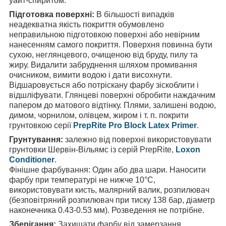
уайт-спиритом.
Підготовка поверхні:
В більшості випадків
неадекватна якість покриття обумовлено
неправильною підготовкою поверхні або невірним
нанесенням самого покриття. Поверхня повинна бути
сухою, неглянцевого, очищеною від бруду, пилу та
жиру. Видалити забруднення шляхом промивання
очисником, вимити водою і дати висохнути.
Відшаровується або потріскану фарбу зіскоблити і
відшліфувати. Глянцеві поверхні обробити наждачним
папером до матового відтінку. Плями, залишені водою,
димом, чорнилом, олівцем, жиром і т. п. покрити
грунтовкою серії
PrepRite Pro Block Latex Primer
.
Грунтування:
залежно від поверхні використовувати
грунтовки Шервін-Вільямс із серій PrepRite,
Loxon
Conditioner
.
Фінішне фарбування: Один або два шари. Наносити
фарбу при температурі не нижче 10°С,
використовувати кисть, малярний валик, розпилювач
(безповітряний розпилювач при тиску 138 бар, діаметр
наконечника 0.43-0.53 мм). Розведення не потрібне.
Зберігання:
Захищати фарбу від замерзання.