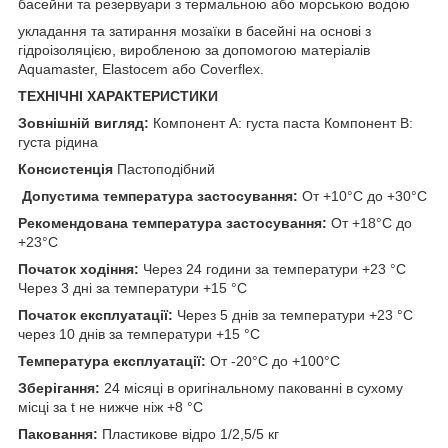
басейни та резервуари з термальною або морською водою
укладання та затирання мозаїки в басейні на основі з
гідроізоляцією, виробленою за допомогою матеріалів
Aquamaster, Elastocem або Coverflex.
ТЕХНІЧНІ ХАРАКТЕРИСТИКИ
Зовнішній вигляд:
Компонент А: густа паста Компонент В:
густа рідина
Консистенція
Пастоподібний
Допустима температура застосування:
От +10°C до +30°C
Рекомендована температура застосування:
От +18°C до
+23°C
Початок ходіння:
Через 24 години за температури +23 °C
Через 3 дні за температури +15 °C
Початок експлуатації:
Через 5 днів за температури +23 °C
через 10 днів за температури +15 °C
Температура експлуатації:
От -20°C до +100°C
Зберігання:
24 місяці в оригінальному пакованні в сухому
місці за t не нижче ніж +8 °C
Паковання:
Пластикове відро 1/2,5/5 кг