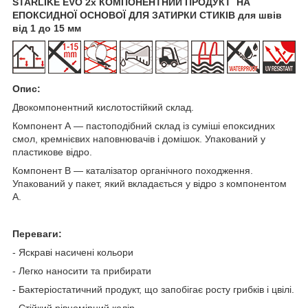
STARLIKE EVO 2х КОМПОНЕНТНИЙ ПРОДУКТ НА
ЕПОКСИДНОЇ ОСНОВОЇ ДЛЯ ЗАТИРКИ СТИКІВ для швів
від 1 до 15 мм
Опис:
Двокомпонентний кислотостійкий склад.
Компонент А — пастоподібний склад із суміші епоксидних
смол, кремнієвих наповнювачів і домішок. Упакований у
пластикове відро.
Компонент В — каталізатор органічного походження.
Упакований у пакет, який вкладається у відро з компонентом
А.
Переваги:
- Яскраві насичені кольори
- Легко наносити та прибирати
- Бактеріостатичний продукт, що запобігає росту грибків і цвілі.
- Стійкий рівномірний колір