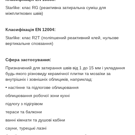
Starlike: клас RG (реактивна затиральна суміш для
міжплиткових швів)
Класифікація EN 12004:
Starlike: клас R2T (поліпшений реактивний клей, нульове
вертикальне сповзання)
Сфера застосування:
Призначений для затирання швів від 1 до 15 мм і укладання
будь-якого різновиду керамічної плитки та мозаїки за
внутрішніх і зовнішніх облициків, наприклад:
• настінне та підлогове облицювання
облицювання робочої зони кухні
підлогу з підігрівом
тераси та балкони
ванні кімнати та душові кабіни
сауни, турецькі лазні