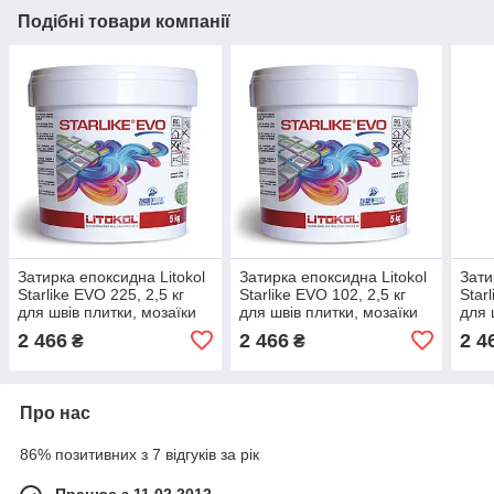
Подібні товари компанії
Затирка епоксидна Litokol
Затирка епоксидна Litokol
Зати
Starlike EVO 225, 2,5 кг
Starlike EVO 102, 2,5 кг
Star
для швів плитки, мозаїки
для швів плитки, мозаїки
для 
(classic warm)
(classic cold)
(cla
2 466
2 466
2 4
₴
₴
Про нас
86% позитивних з 7 відгуків за рік
Працює з 11.02.2012