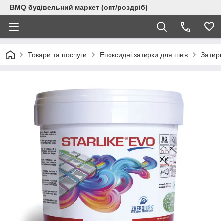
BMQ будівельний маркет (опт/роздріб)
Товари та послуги
Епоксидні затирки для швів
Затирк