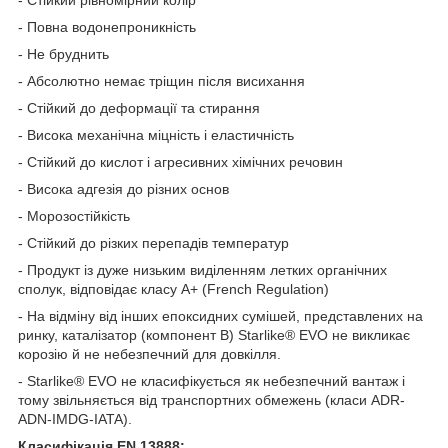
- Повна водонепроникність
- Не бруднить
- Абсолютно немає тріщин після висихання
- Стійкий до деформації та стирання
- Висока механічна міцність і еластичність
- Стійкий до кислот і агресивних хімічних речовин
- Висока адгезія до різних основ
- Морозостійкість
- Стійкий до різких перепадів температур
- Продукт із дуже низьким виділенням летких органічних
сполук, відповідає класу А+ (French Regulation)
- На відміну від інших епоксидних сумішей, представлених на
ринку, каталізатор (компонент B) Starlike® EVO не викликає
корозію й не небезпечний для довкілля.
- Starlike® EVO не класифікується як небезпечний вантаж і
тому звільняється від транспортних обмежень (класи ADR-
ADN-IMDG-IATA).
Класифікація EN 13888: